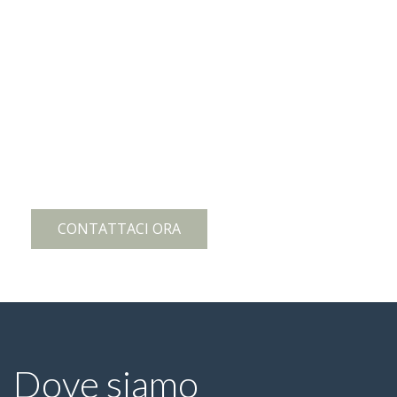
Contattaci per un
preventivo gratuito
Mec.P è a tua disposizione per realizzare, con la
massima precisione e accuratezza, il tuo progetto
CONTATTACI ORA
Dove siamo