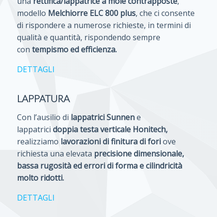
una
rettifica/lappatrice a mole contrapposte
,
modello
Melchiorre ELC 800 plus
, che ci consente
di rispondere a numerose richieste, in termini di
qualità e quantità, rispondendo sempre
con
tempismo ed efficienza.
DETTAGLI
LAPPATURA
Con l’ausilio di
lappatrici Sunnen
e
lappatrici
doppia testa verticale Honitech,
realizziamo
lavorazioni di finitura di fori
ove
richiesta una elevata
precisione dimensionale,
bassa rugosità ed errori di forma e cilindricità
molto ridotti.
DETTAGLI