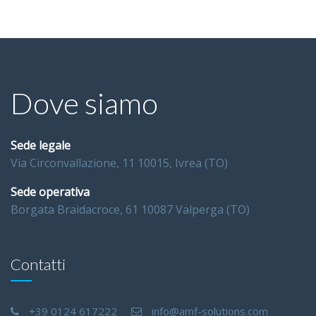
Dove siamo
Sede legale
Via Circonvallazione, 11 10015, Ivrea (TO)
Sede operativa
Borgata Braidacroce, 61 10087 Valperga (TO)
Contatti
+39 0124 617222
info@amf-solutions.com