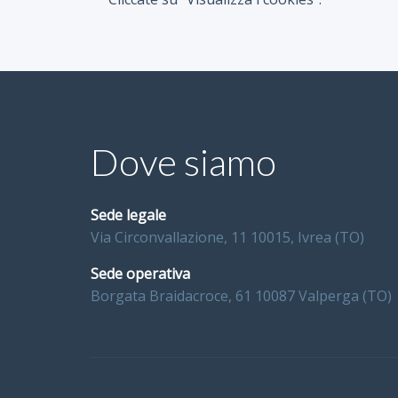
Dove siamo
Sede legale
Via Circonvallazione, 11 10015, Ivrea (TO)
Sede operativa
Borgata Braidacroce, 61 10087 Valperga (TO)