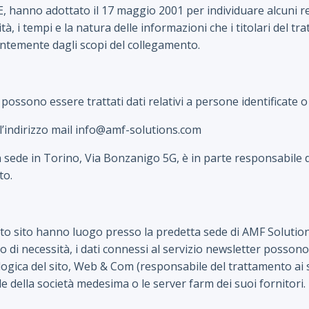
6/CE, hanno adottato il 17 maggio 2001 per individuare alcuni re
lità, i tempi e la natura delle informazioni che i titolari del
entemente dagli scopi del collegamento.
ossono essere trattati dati relativi a persone identificate o i
all’indirizzo mail info@amf-solutions.com
 sede in Torino, Via Bonzanigo 5G, è in parte responsabile d
to.
esto sito hanno luogo presso la predetta sede di AMF Solutio
aso di necessità, i dati connessi al servizio newsletter posson
gica del sito, Web & Com (responsabile del trattamento ai sen
de della società medesima o le server farm dei suoi fornitori.