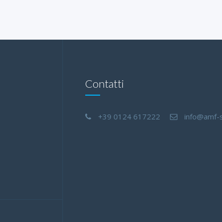
Contatti
+39 0124 617222
info@amf-s