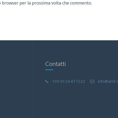
to browser per la prossima volta che commento.
Contatti
+39 0124 617222
info@amf-s