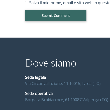
Salva il mio nome, email e sito web in ques
Dove siamo
Sede legale
Via Circonvallazione, 11 10015, Ivrea (TO)
Sede operativa
Borgata Braidacroce, 61 10087 Valperga (TO)