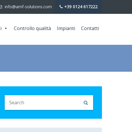
info@amf-solutions.com
+39 0124 617222
i
Controllo qualità
Impianti
Contatti